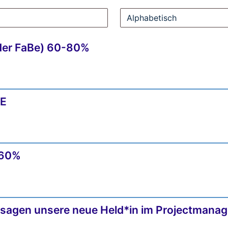
der FaBe) 60-80%
DE
-60%
sozusagen unsere neue Held*in im Projectma