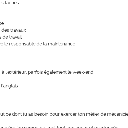
les tâches
se
s des travaux
 de travail
vec le responsable de la maintenance
t
ns à l'extérieur, parfois également le week-end
l'anglais
ut ce dont tu as besoin pour exercer ton métier de mécanicien
 d'une équipe sympa qui met tout son coeur et passionnée