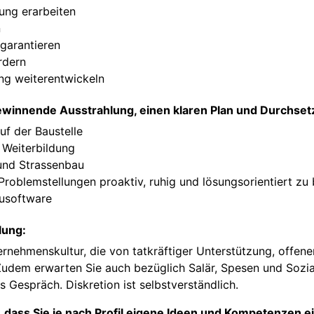
ung erarbeiten
n
 garantieren
rdern
ung weiterentwickeln
ewinnende Ausstrahlung, einen klaren Plan und Durchset
f der Baustelle
 Weiterbildung
 und Strassenbau
Problemstellungen proaktiv, ruhig und lösungsorientiert z
ausoftware
lung:
ternehmenskultur, die von tatkräftiger Unterstützung, offe
udem erwarten Sie auch bezüglich Salär, Spesen und Sozial
 Gespräch. Diskretion ist selbstverständlich.
, dass Sie je nach Profil eigene Ideen und Kompetenzen 