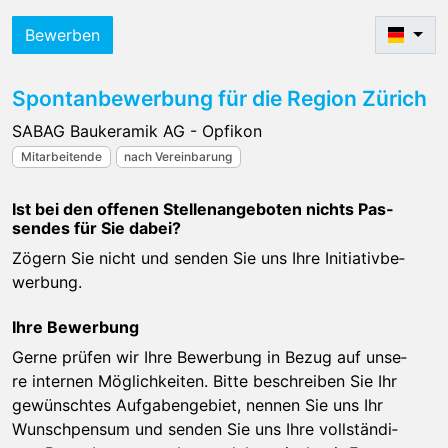
Bewerben
Spontanbewerbung für die Region Zürich
SABAG Baukeramik AG - Opfikon
Mitarbeitende
nach Vereinbarung
Ist bei den of­fe­nen Stel­len­an­ge­bo­ten nichts Pas­
sen­des für Sie da­bei?
Zö­gern Sie nicht und sen­den Sie uns Ihre In­itia­tiv­be­
wer­bung.
Ihre Bewerbung
Ger­ne prü­fen wir Ihre Be­wer­bung in Be­zug auf un­se­
re in­ter­nen Mög­lich­kei­ten. Bit­te be­schrei­ben Sie Ihr
ge­wünsch­tes Auf­ga­ben­ge­biet, nen­nen Sie uns Ihr
Wunsch­pen­sum und sen­den Sie uns Ihre voll­stän­di­