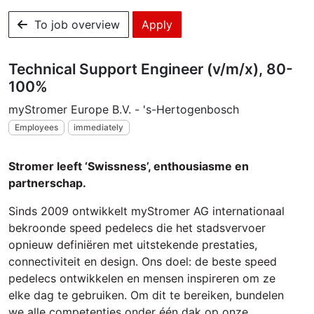
To job overview
Apply
Technical Support Engineer (v/m/x), 80-
100%
myStromer Europe B.V. - 's-Hertogenbosch
Employees
immediately
Stromer leeft ‘Swissness’, enthousiasme en
partnerschap.
Sinds 2009 ontwikkelt myStromer AG internationaal
bekroonde speed pedelecs die het stadsvervoer
opnieuw definiëren met uitstekende prestaties,
connectiviteit en design. Ons doel: de beste speed
pedelecs ontwikkelen en mensen inspireren om ze
elke dag te gebruiken. Om dit te bereiken, bundelen
we alle competenties onder één dak op onze