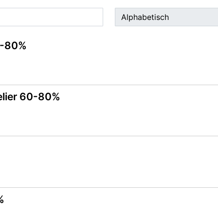
0-80%
elier 60-80%
%