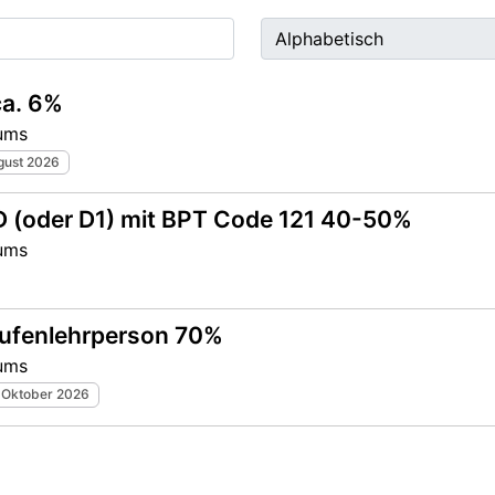
ca. 6%
lums
gust 2026
 D (oder D1) mit BPT Code 121 40-50%
lums
tufenlehrperson 70%
lums
Oktober 2026