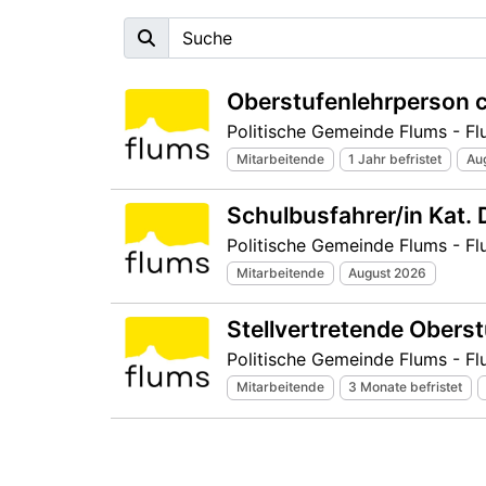
Oberstufenlehrperson 
Politische Gemeinde Flums - F
Mitarbeitende
1 Jahr befristet
Au
Schulbusfahrer/in Kat.
Politische Gemeinde Flums - F
Mitarbeitende
August 2026
Stellvertretende Obers
Politische Gemeinde Flums - F
Mitarbeitende
3 Monate befristet