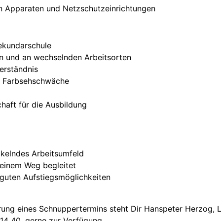
n Apparaten und Netzschutzeinrichtungen
Sekundarschule
en und an wechselnden Arbeitsorten
erständnis
ne Farbsehschwäche
haft für die Ausbildung
g
ckelndes Arbeitsumfeld
deinem Weg begleitet
it guten Aufstiegsmöglichkeiten
rung eines Schnuppertermins steht Dir Hanspeter Herzog, Le
14 40, gerne zur Verfügung.