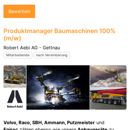
Bewerben
Produktmanager Baumaschinen 100%
(m/w)
Robert Aebi AG - Gettnau
Mitarbeitende
nach Vereinbarung
Volvo, Raco, SBH, Ammann, Putzmeister
und
Epiroc
zählen ebenso wie unsere
Anbaugeräte
zu