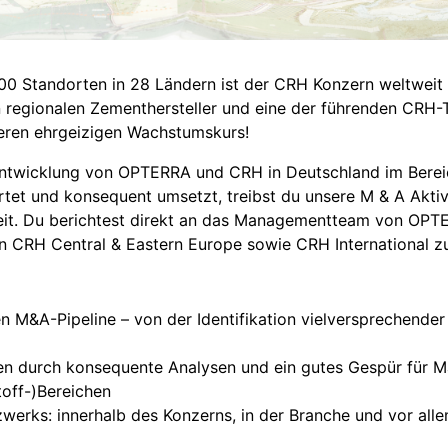
00 Standorten in 28 Ländern ist der CRH Konzern weltweit 
 regionalen Zementhersteller und eine der führenden CRH-
seren ehrgeizigen Wachstumskurs!
Entwicklung von OPTERRA und CRH in Deutschland im Bereic
rtet und konsequent umsetzt, treibst du unsere M & A Akti
keit. Du berichtest direkt an das Managementteam von OPTE
on CRH Central & Eastern Europe sowie CRH International 
n M&A-Pipeline – von der Identifikation vielversprechender
en durch konsequente Analysen und ein gutes Gespür für M
off-)Bereichen
werks: innerhalb des Konzerns, in der Branche und vor alle