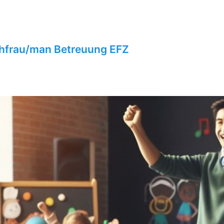
chfrau/man Betreuung EFZ