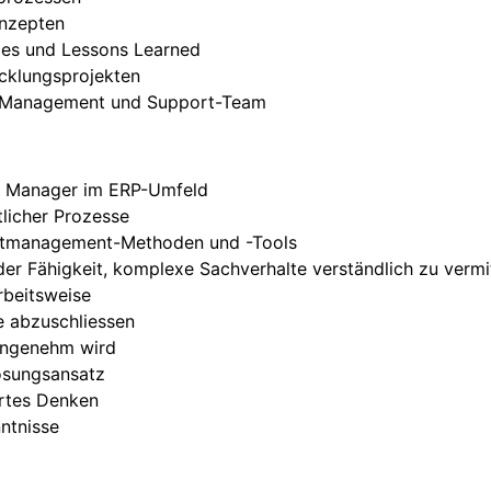
onzepten
ces und Lessons Learned
icklungsprojekten
-Management und Support-Team
ct Manager im ERP-Umfeld
tlicher Prozesse
ktmanagement-Methoden und -Tools
er Fähigkeit, komplexe Sachverhalte verständlich zu vermi
rbeitsweise
ge abzuschliessen
angenehm wird
ösungsansatz
rtes Denken
ntnisse