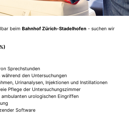
elbar beim
Bahnhof Zürich-Stadelhofen
- suchen wir
0%)
 von Sprechstunden
en während den Untersuchungen
men, Urinanalysen, Injektionen und Instillationen
reie Pflege der Untersuchungszimmer
 ambulanten urologischen Eingriffen
tung
tzender Software