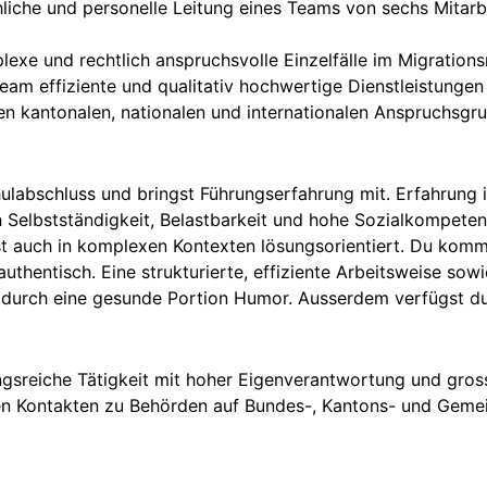
liche und personelle Leitung eines Teams von sechs Mitarb
lexe und rechtlich anspruchsvolle Einzelfälle im Migrations
Team effiziente und qualitativ hochwertige Dienstleistungen
en kantonalen, nationalen und internationalen Anspruchsgru
ulabschluss und bringst Führungserfahrung mit. Erfahrung in
ch Selbstständigkeit, Belastbarkeit und hohe Sozialkompete
 auch in komplexen Kontexten lösungsorientiert. Du kommun
d authentisch. Eine strukturierte, effiziente Arbeitsweise so
t durch eine gesunde Portion Humor. Ausserdem verfügst d
ngsreiche Tätigkeit mit hoher Eigenverantwortung und gros
gen Kontakten zu Behörden auf Bundes-, Kantons- und Gem