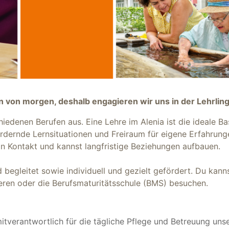
 von morgen, deshalb engagieren wir uns in der Lehrlin
iedenen Berufen aus. Eine Lehre im Alenia ist die ideale Bas
dernde Lern­situa­tio­nen und Freiraum für eigene Erfahru
in Kontakt und kannst langfristige Beziehungen aufbauen.
nd begleitet sowie individuell und gezielt gefördert. Du ka
eren oder die Berufsmaturitätsschule (BMS) besuchen.
mitverantwortlich für die tägliche Pflege und Betreuung u