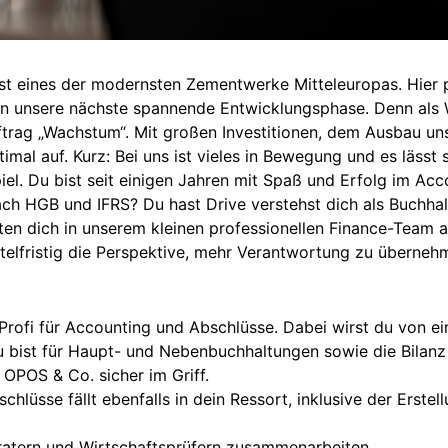
ist eines der modernsten Zementwerke Mitteleuropas. Hier 
 in unsere nächste spannende Entwicklungsphase. Denn als
ftrag „Wachstum“. Mit großen Investitionen, dem Ausbau un
timal auf. Kurz: Bei uns ist vieles in Bewegung und es lässt 
l. Du bist seit einigen Jahren mit Spaß und Erfolg im Acc
ach HGB und IFRS? Du hast Drive verstehst dich als Buchhal
en dich in unserem kleinen professionellen Finance-Team 
elfristig die Perspektive, mehr Verantwortung zu überneh
Profi für Accounting und Abschlüsse. Dabei wirst du von ein
Du bist für Haupt- und Nebenbuchhaltungen sowie die Bilanz
 OPOS & Co. sicher im Griff.
hlüsse fällt ebenfalls in dein Ressort, inklusive der Erst
eratern und Wirtschaftsprüfern zusammenarbeiten.